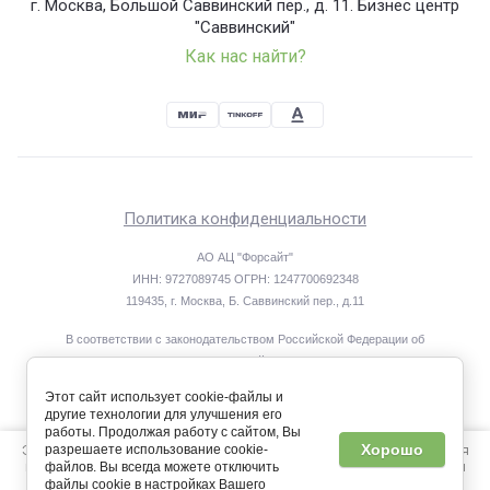
г. Москва, Большой Саввинский пер., д. 11. Бизнес центр
"Саввинский"
Как нас найти?
Политика конфиденциальности
АО АЦ "Форсайт"
ИНН: 9727089745 ОГРН: 1247700692348
119435, г. Москва, Б. Саввинский пер., д.11
В соответствии с законодательством Российской Федерации об
охране результатов интеллектуальной деятельности исключительные
права на материалы, размещённые на интернет-сайте www.foresight-
Этот сайт использует cookie-файлы и
center.ru, принадлежат АО АЦ «Форсайт».
другие технологии для улучшения его
При копировании материалов ссылка на сайт обязательна.
работы. Продолжая работу с сайтом, Вы
Этот сайт использует файлы cookie и метаданные. Продолжая
Хорошо
разрешаете использование cookie-
Мегагрупп.ру
просматривать его, вы соглашаетесь на использование нами
файлов. Вы всегда можете отключить
файлов cookie и метаданных в соответствии с
Политикой
файлы cookie в настройках Вашего