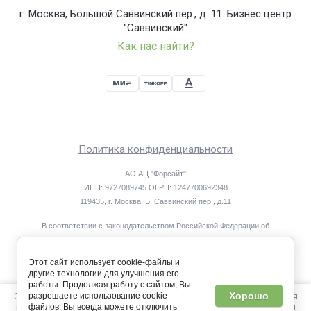
г. Москва, Большой Саввинский пер., д. 11. Бизнес центр
"Саввинский"
Как нас найти?
Политика конфиденциальности
АО АЦ "Форсайт"
ИНН: 9727089745 ОГРН: 1247700692348
119435, г. Москва, Б. Саввинский пер., д.11
В соответствии с законодательством Российской Федерации об
охране результатов интеллектуальной деятельности исключительные
права на материалы, размещённые на интернет-сайте www.foresight-
Этот сайт использует cookie-файлы и
center.ru, принадлежат АО АЦ «Форсайт».
другие технологии для улучшения его
При копировании материалов ссылка на сайт обязательна.
работы. Продолжая работу с сайтом, Вы
Этот сайт использует файлы cookie и метаданные. Продолжая
Хорошо
разрешаете использование cookie-
Мегагрупп.ру
просматривать его, вы соглашаетесь на использование нами
файлов. Вы всегда можете отключить