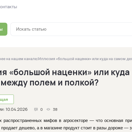
онтакты
ы
ее на нашем канале
/
Иллюзия «большой наценки» или куда на самом дел
я «большой наценки» или куда 
 между полем и полкой?
щая
и: 10.04.2026
0
38
 распространенных мифов в агросекторе — что основная приб
продает дешево, а в магазине продукт стоит в разы дороже — зн